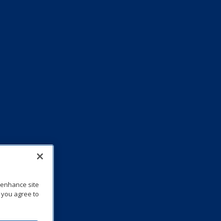
o enhance site
, you agree to