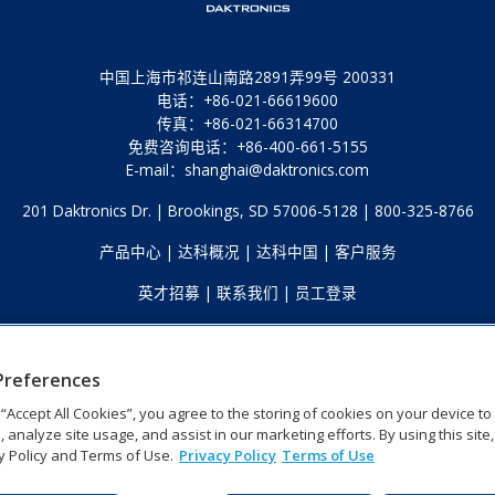
中国上海市祁连山南路2891弄99号 200331
电话：+86-021-66619600
传真：+86-021-66314700
免费咨询电话：+86-400-661-5155
E-mail：
shanghai@daktronics.com
201 Daktronics Dr. | Brookings, SD 57006-5128 | 800-325-8766
产品中心
|
达科概况
|
达科中国
|
客户服务
英才招募
|
联系我们
|
员工登录
Preferences
g “Accept All Cookies”, you agree to the storing of cookies on your device t
, analyze site usage, and assist in our marketing efforts. By using this site
y Policy and Terms of Use.
Privacy Policy
Terms of Use